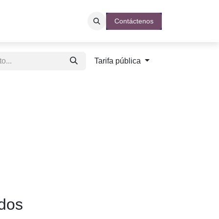
a
¿Ya se enteró?
SISTEMA POS
Contáctenos
Tarifa pública
dos