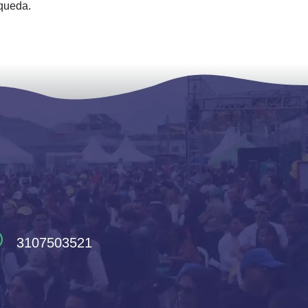
queda.
3107503521