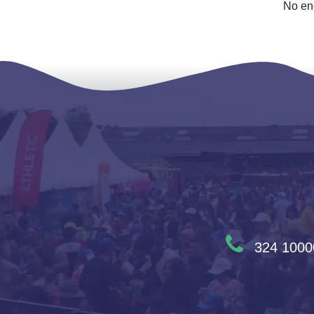
No en
324 1000