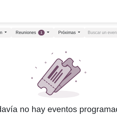
de servicios
Ojo al dato
¡Veci, tengo una duda!
Mi tiend
Reuniones
ón
Próximas
1
davía no hay eventos programa